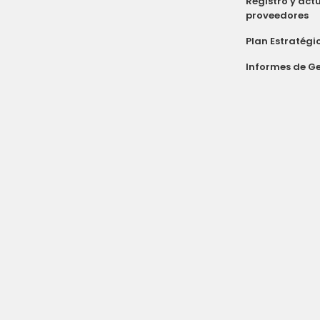
Registro y act
proveedores
Plan Estratégi
Informes de Ge