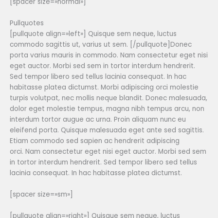
[spacer size=»normal»]
Pullquotes
[pullquote align=»left»] Quisque sem neque, luctus
commodo sagittis ut, varius ut sem. [/pullquote]Donec
porta varius mauris in commodo. Nam consectetur eget nisi
eget auctor. Morbi sed sem in tortor interdum hendrerit.
Sed tempor libero sed tellus lacinia consequat. In hac
habitasse platea dictumst. Morbi adipiscing orci molestie
turpis volutpat, nec mollis neque blandit. Donec malesuada,
dolor eget molestie tempus, magna nibh tempus arcu, non
interdum tortor augue ac urna. Proin aliquam nunc eu
eleifend porta. Quisque malesuada eget ante sed sagittis.
Etiam commodo sed sapien ac hendrerit adipiscing
orci. Nam consectetur eget nisi eget auctor. Morbi sed sem
in tortor interdum hendrerit. Sed tempor libero sed tellus
lacinia consequat. In hac habitasse platea dictumst.
[spacer size=»sm»]
[pullquote align=»right»] Quisque sem neque, luctus