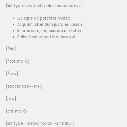
[list type=»default» color=»secondary»]
Quisque ac porttitor massa.
Aliquam bibendum justo eu ipsum
In eros sem, malesuada ut dictum
Pellentesque porttitor suscipit
[/list]
[/col-md-6]
[/row]
[spacer size=»sm»]
[row]
[col-md-6]
[list type=»arrow1″ color=»primary»]