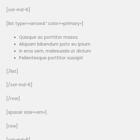
[col-md-6]
[list type=»arrow4″ color=»primary»]
Quisque ac porttitor massa.
Aliquam bibendum justo eu ipsum
In eros sem, malesuada ut dictum
Pellentesque porttitor suscipit
[/list]
[/col-md-6]
[/row]
[spacer size=»sm»]
[row]
[col-md-6]