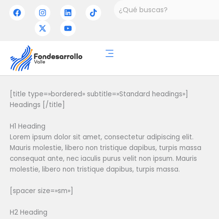
Ir
Buscar
F
I
X
L
Y
T
a
n
-
i
o
i
al
c
s
t
n
u
k
contenido
e
t
w
k
t
t
b
a
i
e
u
o
o
g
t
d
b
k
o
r
t
i
e
k
a
e
n
m
r
[title type=»bordered» subtitle=»Standard headings»]
Headings [/title]
H1 Heading
Lorem ipsum dolor sit amet, consectetur adipiscing elit.
Mauris molestie, libero non tristique dapibus, turpis massa
consequat ante, nec iaculis purus velit non ipsum. Mauris
molestie, libero non tristique dapibus, turpis massa.
[spacer size=»sm»]
H2 Heading