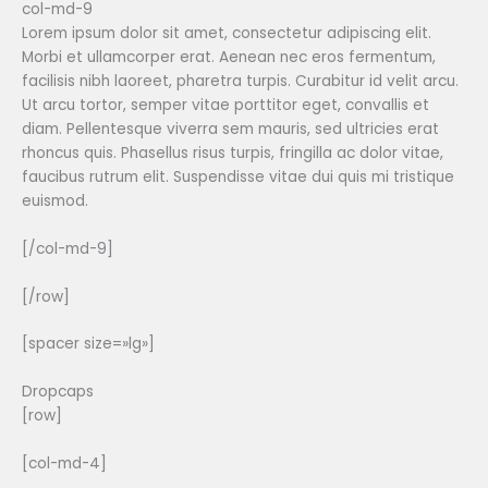
col-md-9
Lorem ipsum dolor sit amet, consectetur adipiscing elit.
Morbi et ullamcorper erat. Aenean nec eros fermentum,
facilisis nibh laoreet, pharetra turpis. Curabitur id velit arcu.
Ut arcu tortor, semper vitae porttitor eget, convallis et
diam. Pellentesque viverra sem mauris, sed ultricies erat
rhoncus quis. Phasellus risus turpis, fringilla ac dolor vitae,
faucibus rutrum elit. Suspendisse vitae dui quis mi tristique
euismod.
[/col-md-9]
[/row]
[spacer size=»lg»]
Dropcaps
[row]
[col-md-4]