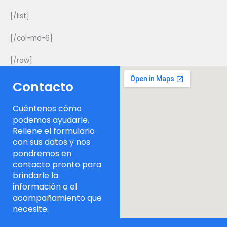
[/list]
[/col-md-6]
[/row]
Contacto
Cuéntenos cómo
podemos ayudarle.
Rellene el formulario
con sus datos y nos
pondremos en
contacto pronto para
brindarle la
información o el
acompañamiento que
necesite.