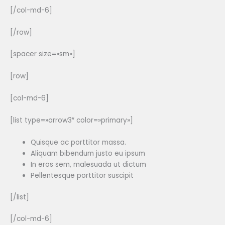
[/col-md-6]
[/row]
[spacer size=»sm»]
[row]
[col-md-6]
[list type=»arrow3″ color=»primary»]
Quisque ac porttitor massa.
Aliquam bibendum justo eu ipsum
In eros sem, malesuada ut dictum
Pellentesque porttitor suscipit
[/list]
[/col-md-6]