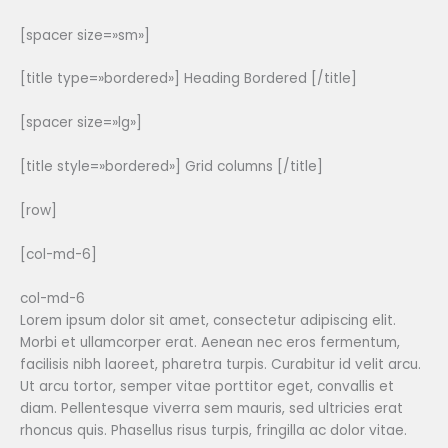
[spacer size=»sm»]
[title type=»bordered»] Heading Bordered [/title]
[spacer size=»lg»]
[title style=»bordered»] Grid columns [/title]
[row]
[col-md-6]
col-md-6
Lorem ipsum dolor sit amet, consectetur adipiscing elit.
Morbi et ullamcorper erat. Aenean nec eros fermentum,
facilisis nibh laoreet, pharetra turpis. Curabitur id velit arcu.
Ut arcu tortor, semper vitae porttitor eget, convallis et
diam. Pellentesque viverra sem mauris, sed ultricies erat
rhoncus quis. Phasellus risus turpis, fringilla ac dolor vitae.