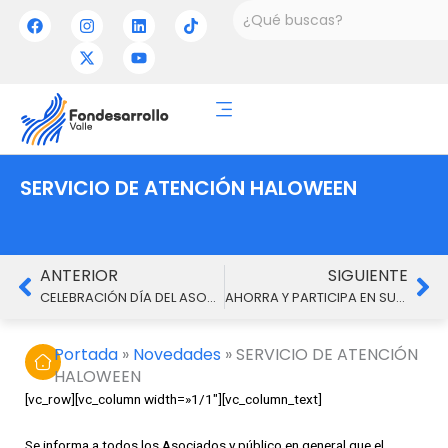
Ir
Buscar
F
I
X
L
Y
T
a
n
-
i
o
i
al
c
s
t
n
u
k
contenido
e
t
w
k
t
t
b
a
i
e
u
o
o
g
t
d
b
k
o
r
t
i
e
k
a
e
n
m
r
SERVICIO DE ATENCIÓN HALOWEEN
Ant
Si
ANTERIOR
SIGUIENTE
CELEBRACIÓN DÍA DEL ASOCIADO
AHORRA Y PARTICIPA EN SUPER SORTEO
Portada
»
Novedades
»
SERVICIO DE ATENCIÓN
HALOWEEN
[vc_row][vc_column width=»1/1″][vc_column_text]
Se informa a todos los
Asociados
y público en general que el