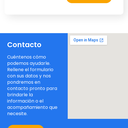
Contacto
Cuéntenos cómo
podemos ayudarle.
Rellene el formulario
con sus datos y nos
pondremos en
contacto pronto para
brindarle la
información o el
acompañamiento que
necesite.