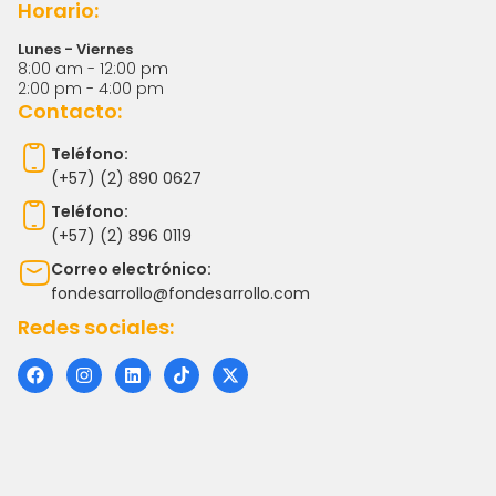
Horario:
Lunes - Viernes
8:00 am - 12:00 pm
2:00 pm - 4:00 pm
Contacto:
Teléfono:
(+57) (2) 890 0627
Teléfono:
(+57) (2) 896 0119
Correo electrónico:
fondesarrollo@fondesarrollo.com
Redes sociales:
F
I
L
T
X
a
n
i
i
-
c
s
n
k
t
e
t
k
t
w
b
a
e
o
i
o
g
d
k
t
o
r
i
t
k
a
n
e