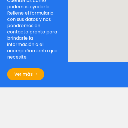
Cuéntenos cómo
podemos ayudarle.
Rellene el formulario
con sus datos y nos
pondremos en
contacto pronto para
brindarle la
información o el
acompañamiento que
necesite.
Ver más