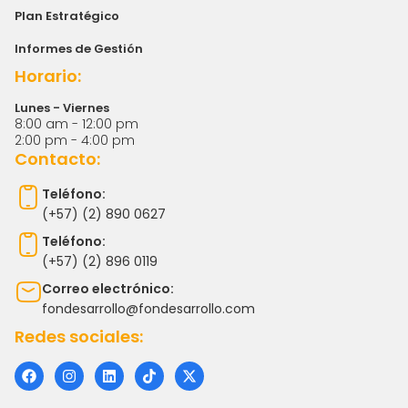
Plan Estratégico
Informes de Gestión
Horario:
Lunes - Viernes
8:00 am - 12:00 pm
2:00 pm - 4:00 pm
Contacto:
Teléfono:
(+57) (2) 890 0627
Teléfono:
(+57) (2) 896 0119
Correo electrónico:
fondesarrollo@fondesarrollo.com
Redes sociales:
F
I
L
T
X
a
n
i
i
-
c
s
n
k
t