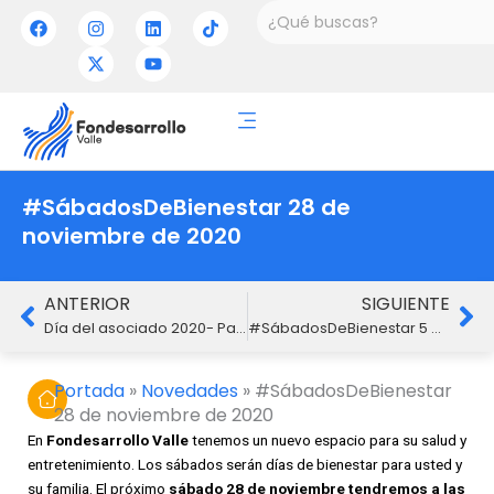
Ir
Buscar
F
I
X
L
Y
T
a
n
-
i
o
i
al
c
s
t
n
u
k
contenido
e
t
w
k
t
t
b
a
i
e
u
o
o
g
t
d
b
k
o
r
t
i
e
k
a
e
n
m
r
#SábadosDeBienestar 28 de
noviembre de 2020
Ant
Si
ANTERIOR
SIGUIENTE
Día del asociado 2020- Participe en el Gran bingo virtual
#SábadosDeBienestar 5 de diciembre de 2020
Portada
»
Novedades
»
#SábadosDeBienestar
28 de noviembre de 2020
En
Fondesarrollo Valle
tenemos un nuevo espacio para su salud y
entretenimiento. Los sábados serán días de bienestar para usted y
su familia. El próximo
sábado 28 de noviembre tendremos a las