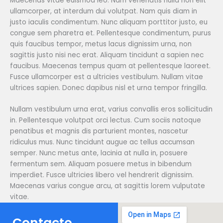
Maecenas vitae euismod leo. Nam venenatis nulla non elit
ullamcorper, at interdum dui volutpat. Nam quis diam in
justo iaculis condimentum. Nunc aliquam porttitor justo, eu
congue sem pharetra et. Pellentesque condimentum, purus
quis faucibus tempor, metus lacus dignissim urna, non
sagittis justo nisi nec erat. Aliquam tincidunt a sapien nec
faucibus. Maecenas tempus quam at pellentesque laoreet.
Fusce ullamcorper est a ultricies vestibulum. Nullam vitae
ultrices sapien. Donec dapibus nisl et urna tempor fringilla.
Nullam vestibulum urna erat, varius convallis eros sollicitudin
in. Pellentesque volutpat orci lectus. Cum sociis natoque
penatibus et magnis dis parturient montes, nascetur
ridiculus mus. Nunc tincidunt augue ac tellus accumsan
semper. Nunc metus ante, lacinia at nulla in, posuere
fermentum sem. Aliquam posuere metus in bibendum
imperdiet. Fusce ultricies libero vel hendrerit dignissim.
Maecenas varius congue arcu, at sagittis lorem vulputate
vitae.
Contacto