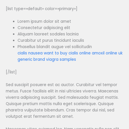
[list type=»default» color=»primary»]
Lorem ipsum dolor sit amet
Consectetur adipiscing elit
Aliquam laoreet sodales lacinia
Curabitur ut purus tincidunt iaculis
Phasellus blandit augue vel sollicitudin
cialis nausea
want to buy cialis online
amoxil online uk
generic brand viagra samples
[/list]
Sed suscipit posuere est ac auctor. Curabitur vel tempor
metus. Fusce facilisis elit in nisi ultricies viverra. Maecenas
viverra adipiscing suscipit. Sed malesuada feugiat mattis.
Quisque pretium mattis nulla eget scelerisque. Quisque
pharetra vulputate bibendum. Cras tempor dui nisl, sed
volutpat erat fermentum sit amet.