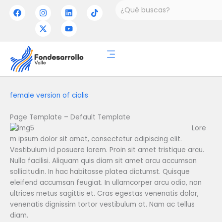
Ir
Buscar
F
I
X
L
Y
T
a
n
-
i
o
i
al
c
s
t
n
u
k
contenido
e
t
w
k
t
t
b
a
i
e
u
o
o
g
t
d
b
k
o
r
t
i
e
k
a
e
n
m
r
female version of cialis
Page Template – Default Template
Lore
m ipsum dolor sit amet, consectetur adipiscing elit.
Vestibulum id posuere lorem. Proin sit amet tristique arcu.
Nulla facilisi. Aliquam quis diam sit amet arcu accumsan
sollicitudin. In hac habitasse platea dictumst. Quisque
eleifend accumsan feugiat. In ullamcorper arcu odio, non
ultrices metus sagittis et. Cras egestas venenatis dolor,
venenatis dignissim tortor vestibulum at. Nam ac tellus
diam.