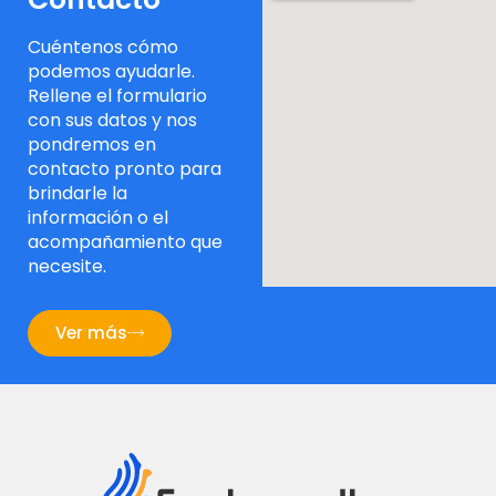
Cuéntenos cómo
podemos ayudarle.
Rellene el formulario
con sus datos y nos
pondremos en
contacto pronto para
brindarle la
información o el
acompañamiento que
necesite.
Ver más