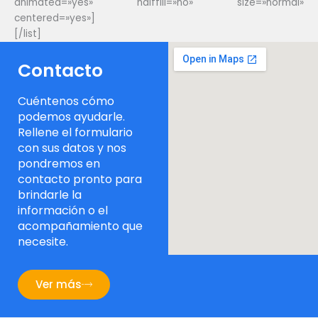
animated=»yes» halffill=»no» size=»normal»
centered=»yes»]
[/list]
Contacto
Cuéntenos cómo
podemos ayudarle.
Rellene el formulario
con sus datos y nos
pondremos en
contacto pronto para
brindarle la
información o el
acompañamiento que
necesite.
Ver más