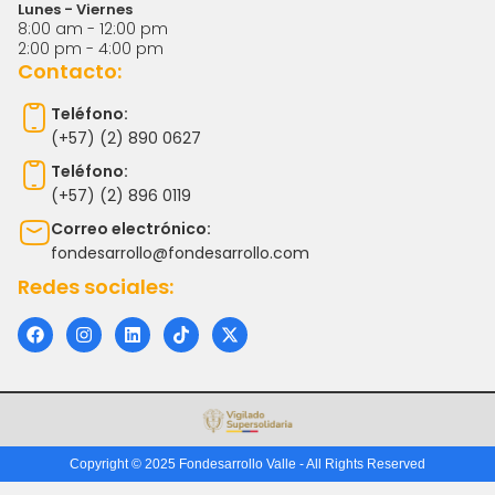
Lunes - Viernes
8:00 am - 12:00 pm
2:00 pm - 4:00 pm
Contacto:
Teléfono:
(+57) (2) 890 0627
Teléfono:
(+57) (2) 896 0119
Correo electrónico:
fondesarrollo@fondesarrollo.com
Redes sociales:
F
I
L
T
X
a
n
i
i
-
c
s
n
k
t
e
t
k
t
w
b
a
e
o
i
o
g
d
k
t
o
r
i
t
k
a
n
e
m
r
Copyright © 2025 Fondesarrollo Valle - All Rights Reserved