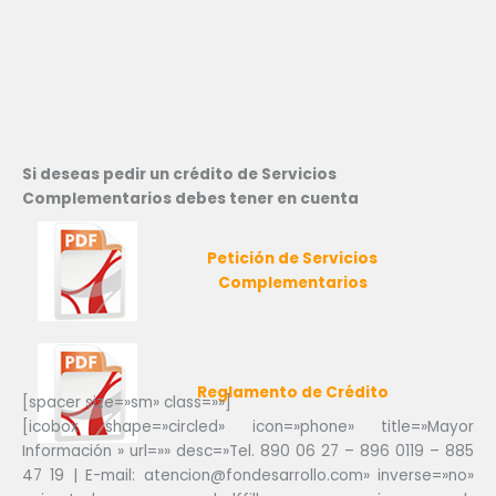
Si deseas pedir un crédito de Servicios
Complementarios debes tener en cuenta
Petición de Servicios
Complementarios
Reglamento de Crédito
[spacer size=»sm» class=»»]
[icobox shape=»circled» icon=»phone» title=»Mayor
Información » url=»» desc=»Tel. 890 06 27 – 896 0119 – 885
47 19 | E-mail: atencion@fondesarrollo.com» inverse=»no»