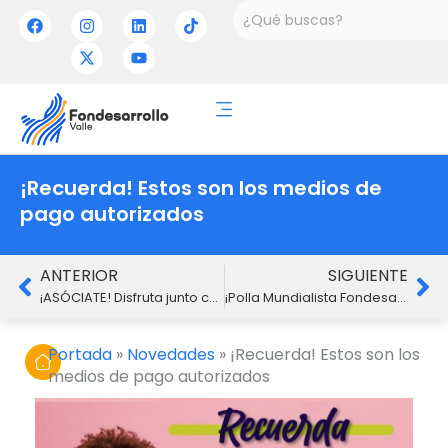
Ir
Buscar
F
I
X
L
Y
T
a
n
-
i
o
i
al
c
s
t
n
u
k
contenido
e
t
w
k
t
t
b
a
i
e
u
o
o
g
t
d
b
k
o
r
t
i
e
k
a
e
n
m
r
¡Recuerda! Estos son los medios de
pago autorizados
Ant
Si
ANTERIOR
SIGUIENTE
¡ASÓCIATE! Disfruta junto con tu familia de Convenios y Beneficios
¡Polla Mundialista Fondesarrollo Valle!
Portada
»
Novedades
»
¡Recuerda! Estos son los
medios de pago autorizados