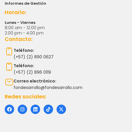
Informes de Gestión
Horario:
Lunes - Viernes
8:00 am - 12:00 pm
2:00 pm - 4:00 pm
Contacto:
Teléfono:
(+57) (2) 890 0627
Teléfono:
(+57) (2) 896 0119
Correo electrónico:
fondesarrollo@fondesarrollo.com
Redes sociales:
F
I
L
T
X
a
n
i
i
-
c
s
n
k
t
e
t
k
t
w
b
a
e
o
i
o
g
d
k
t