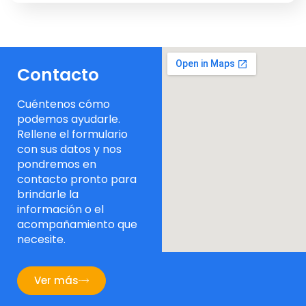
Contacto
Cuéntenos cómo
podemos ayudarle.
Rellene el formulario
con sus datos y nos
pondremos en
contacto pronto para
brindarle la
información o el
acompañamiento que
necesite.
Ver más