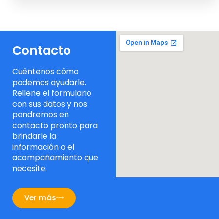
Contacto
Cuéntenos cómo
podemos ayudarle.
Rellene el formulario
con sus datos y nos
pondremos en
contacto pronto para
brindarle la
información o el
acompañamiento que
necesite.
Ver más