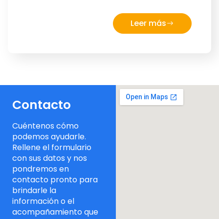
Leer más
Contacto
Cuéntenos cómo
podemos ayudarle.
Rellene el formulario
con sus datos y nos
pondremos en
contacto pronto para
brindarle la
información o el
acompañamiento que