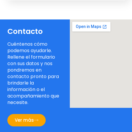
Contacto
Cuéntenos cómo
podemos ayudarle.
Rellene el formulario
con sus datos y nos
pondremos en
contacto pronto para
brindarle la
información o el
acompañamiento que
necesite.
Ver más