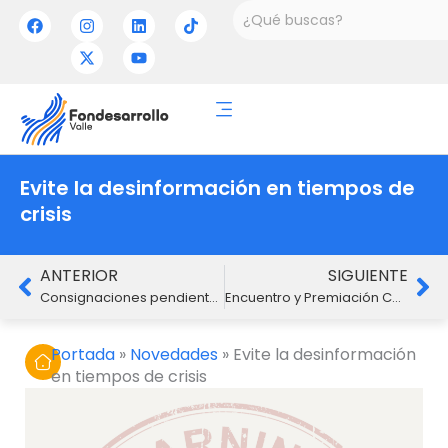
Ir
Buscar
F
I
X
L
Y
T
a
n
-
i
o
i
al
c
s
t
n
u
k
contenido
e
t
w
k
t
t
b
a
i
e
u
o
o
g
t
d
b
k
o
r
t
i
e
k
a
e
n
m
r
Evite la desinformación en tiempos de
crisis
Ant
Si
ANTERIOR
SIGUIENTE
Consignaciones pendientes por identificar Mayo 2021
Encuentro y Premiación Concurso de Embajadores
Portada
»
Novedades
»
Evite la desinformación
en tiempos de crisis