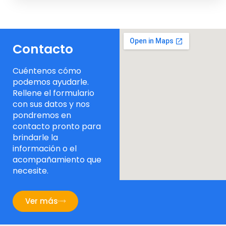
Contacto
Cuéntenos cómo
podemos ayudarle.
Rellene el formulario
con sus datos y nos
pondremos en
contacto pronto para
brindarle la
información o el
acompañamiento que
necesite.
Ver más