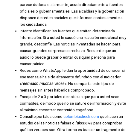
parece dudosa o alarmante,
acuda directamente a fuentes
oficiales o gubernamentales
. Las alcaldías y la gobernación
disponen de
redes sociales
que informan continuamente a
los ciudadanos.
Intente identificar las
fuentes
que emiten determinada
información. Si a usted le causó una reacción emocional muy
grande, desconfíe.
Las noticias inventadas se hacen para
causar grandes sorpresas o rechazo. Recuerde que
un
audio lo puede grabar o editar cualquier persona para
causar pánico
.
Redes como WhatsApp le dan la oportunidad de conocer si
ese mensaje ha sido altamente difundido con el indicador
«
reenviado muchas veces
«. No comparta este tipo de
mensajes sin antes haberlos comprobado.
Escoja de 2 a 3 portales de noticias que para usted sean
confiables, de modo que no se sature de información y evite
al máximo encontrar contenido engañoso.
Consulte portales como
colombiacheck.com
que hacen un
estudio de las noticias falsas o
fakenews
para comprobar
qué tan veraces son. Otra forma es buscar un fragmento de