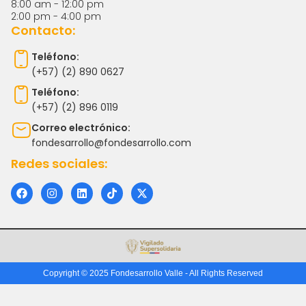
8:00 am - 12:00 pm
2:00 pm - 4:00 pm
Contacto:
Teléfono:
(+57) (2) 890 0627
Teléfono:
(+57) (2) 896 0119
Correo electrónico:
fondesarrollo@fondesarrollo.com
Redes sociales:
F
I
L
T
X
a
n
i
i
-
c
s
n
k
t
e
t
k
t
w
b
a
e
o
i
o
g
d
k
t
o
r
i
t
k
a
n
e
m
r
Copyright © 2025 Fondesarrollo Valle - All Rights Reserved