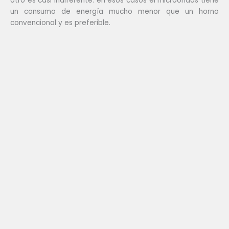
otro es casi indiferente: en esos casos el microondas tiene
un consumo de energía mucho menor que un horno
convencional y es preferible.