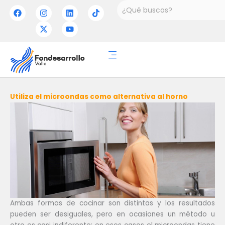
Ir
Buscar
F
I
X
L
Y
T
a
n
-
i
o
i
al
c
s
t
n
u
k
contenido
e
t
w
k
t
t
b
a
i
e
u
o
o
g
t
d
b
k
o
r
t
i
e
k
a
e
n
m
r
Utiliza el microondas como alternativa al horno
Ambas formas de cocinar son distintas y los resultados
pueden ser desiguales, pero en ocasiones un método u