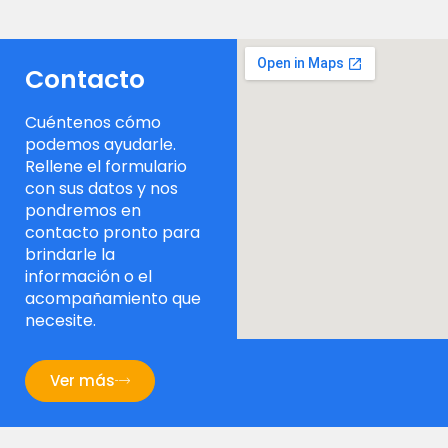
Contacto
Cuéntenos cómo
podemos ayudarle.
Rellene el formulario
con sus datos y nos
pondremos en
contacto pronto para
brindarle la
información o el
acompañamiento que
necesite.
Ver más