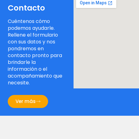
Contacto
Cuéntenos cómo
podemos ayudarle.
Rellene el formulario
con sus datos y nos
pondremos en
contacto pronto para
brindarle la
información o el
acompañamiento que
necesite.
Ver más