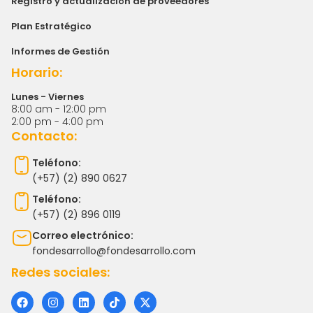
Registro y actualización de proveedores
Plan Estratégico
Informes de Gestión
Horario:
Lunes - Viernes
8:00 am - 12:00 pm
2:00 pm - 4:00 pm
Contacto:
Teléfono:
(+57) (2) 890 0627
Teléfono:
(+57) (2) 896 0119
Correo electrónico:
fondesarrollo@fondesarrollo.com
Redes sociales:
F
I
L
T
X
a
n
i
i
-