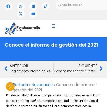
Ir
Buscar
F
I
X
L
Y
T
a
n
-
i
o
i
al
c
s
t
n
u
k
contenido
e
t
w
k
t
t
b
a
i
e
u
o
o
g
t
d
b
k
o
r
t
i
e
k
a
e
n
m
r
Conoce el informe de gestión del 2021
Ant
Si
ANTERIOR
SIGUIENTE
Reglamento interno de Asamblea General Ordinaria por Delegados no Presencial
Conoce más sobre nuestra nueva administración
Portada
»
Novedades
»
Conoce el informe de
gestión del 2021
Fondesarrollo Valle es una empresa de todos donde sus asociados
son sus propios dueños. Somos una entidad de Desarrollo Social,
de vínculo cerrado, sin ánimo de lucro, comprometida con la