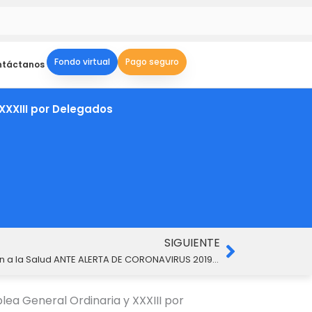
Fondo virtual
Pago seguro
ntáctanos
XXXIII por Delegados
Siguient
SIGUIENTE
Acciones de Prevención y Atención a la Salud ANTE ALERTA DE CORONAVIRUS 2019-nCoV
ea General Ordinaria y XXXIII por