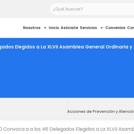
Buscar
Nosotros
Inicio
Asóciate
Servicios
Convenios
Co
ados Elegidos a La XLVII Asamblea General Ordinaria y 
 Convoca a a los 46 Delegados Elegidos a La XLVII Asambl