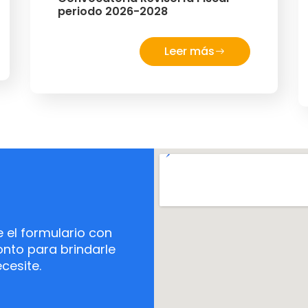
periodo 2026-2028
Leer más
el formulario con
nto para brindarle
cesite.