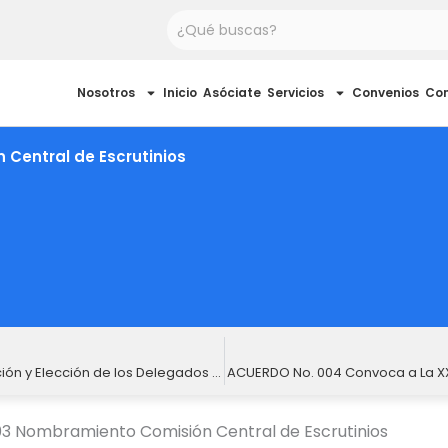
Buscar
Nosotros
Inicio
Asóciate
Servicios
Convenios
Co
Central de Escrutinios
ACUERDO No. 002 Procedimiento para la Inscripción y Elección de los Delegados 2022-2024
ACUERDO No. 004 Convoca a La X
3 Nombramiento Comisión Central de Escrutinios