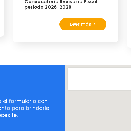
Convocatoria Revisoría Fiscal
periodo 2026-2028
Leer más
el formulario con
nto para brindarle
cesite.